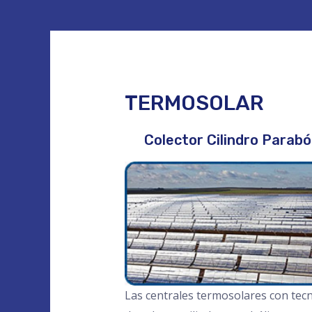
TERMOSOLAR
Colector Cilindro Parabó
Las centrales termosolares con tec