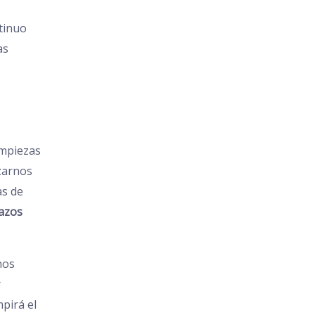
ntinuo
as
impiezas
zarnos
as de
azos
nos
r
pirá el