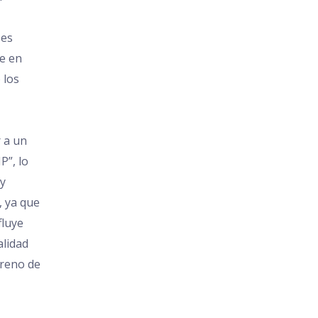
 es
te en
 los
 a un
”, lo
 y
, ya que
fluye
alidad
rreno de