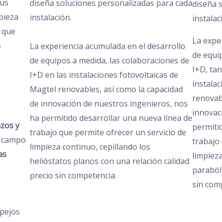
sus
diseña soluciones personalizadas para cada
diseña 
pieza
instalación.
instalac
 que
La expe
s
La experiencia acumulada en el desarrollo
de equi
de equipos a medida, las colaboraciones de
I+D, ta
I+D en las instalaciones fotovoltaicas de
instala
Magtel renovables, así como la capacidad
renovab
de innovación de nuestros ingenieros, nos
innovac
ha permitido desarrollar una nueva línea de
azos y
permiti
trabajo que permite ofrecer un servicio de
l campo
trabajo
limpieza continuo, cepillando los
as
limpieza
helióstatos planos con una relación calidad
paraból
precio sin competencia.
sin com
spejos