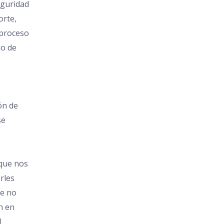
eguridad
orte,
 proceso
lo de
ón de
se
 que nos
rles
de no
n en
l